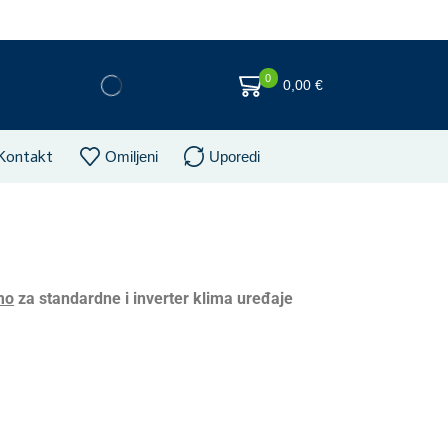
0
0,00
€
Kontakt
Omiljeni
Uporedi
mo
za standardne i inverter klima uređaje