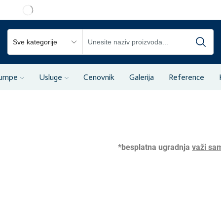
pumpe
Usluge
Cenovnik
Galerija
Reference
*besplatna ugradnja
važi sa