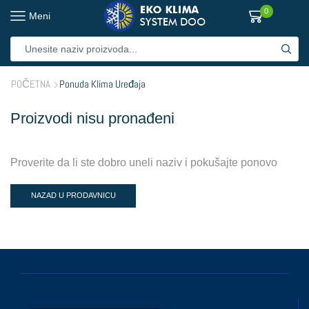
0
Meni
POČETNA
Ponuda Klima Uređaja
Proizvodi nisu pronađeni
Proverite da li ste dobro uneli naziv i pokušajte ponovo
NAZAD U PRODAVNICU