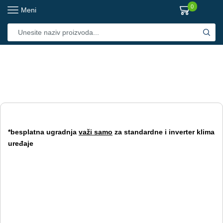
0
Meni
*besplatna ugradnja
važi samo
za standardne i inverter klima
uređaje