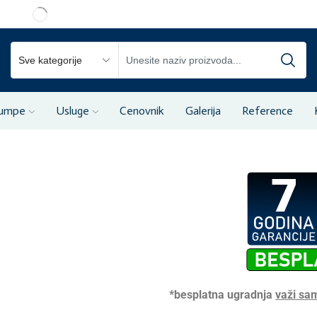
pumpe
Usluge
Cenovnik
Galerija
Reference
*besplatna ugradnja
važi sa