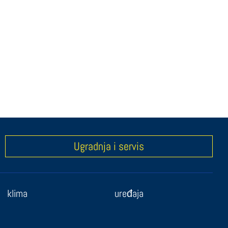
Ugradnja i servis
klima
uređaja