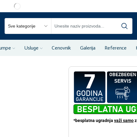
pumpe
Usluge
Cenovnik
Galerija
Reference
*besplatna ugradnja
važi samo
z