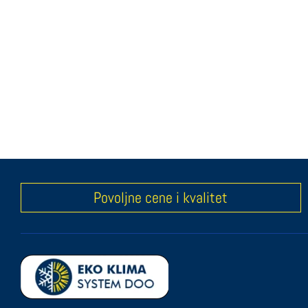
Povoljne cene i kvalitet