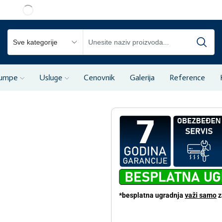
pumpe
Usluge
Cenovnik
Galerija
Reference
*besplatna ugradnja
važi samo
z