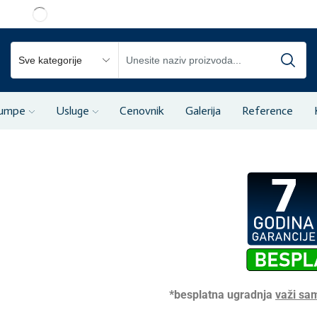
pumpe
Usluge
Cenovnik
Galerija
Reference
*besplatna ugradnja
važi sa