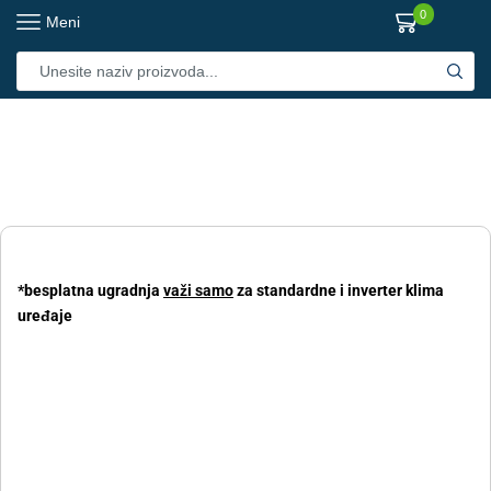
0
Meni
*besplatna ugradnja
važi samo
za standardne i inverter klima
uređaje