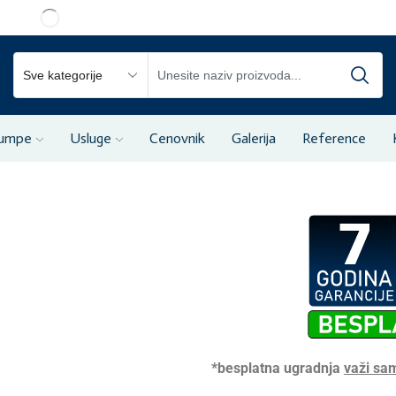
pumpe
Usluge
Cenovnik
Galerija
Reference
*besplatna ugradnja
važi sa