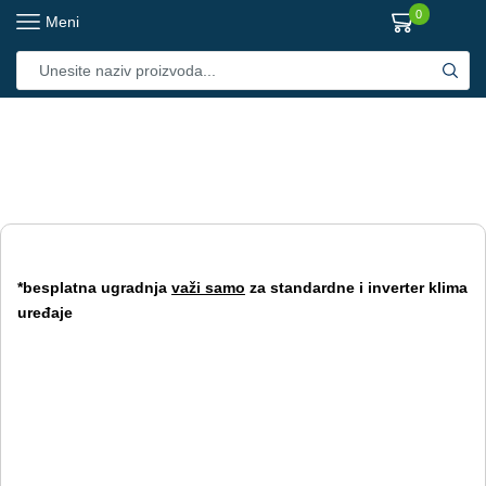
0
Meni
*besplatna ugradnja
važi samo
za standardne i inverter klima
uređaje