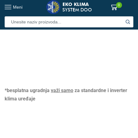
0
Meni
*besplatna ugradnja
važi samo
za standardne i inverter
klima uređaje