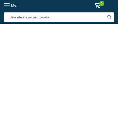
0
Meni