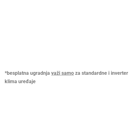
*besplatna ugradnja
važi samo
za standardne i inverter
klima uređaje