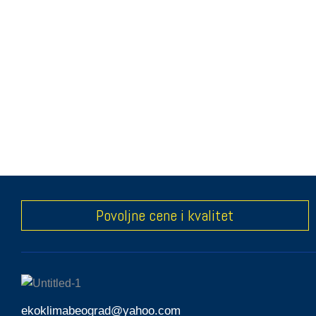
Povoljne cene i kvalitet
ekoklimabeograd@yahoo.com