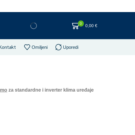
0
0,00
€
Kontakt
Omiljeni
Uporedi
amo
za standardne i inverter klima uređaje