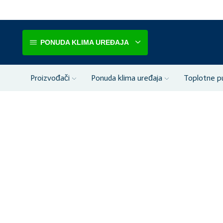
PONUDA KLIMA UREĐAJA
Proizvođači
Ponuda klima uređaja
Toplotne 