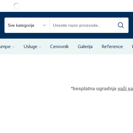
pumpe
Usluge
Cenovnik
Galerija
Reference
*besplatna ugradnja
važi s