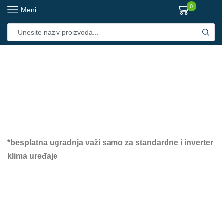
0
Meni
*besplatna ugradnja
važi samo
za standardne i inverter
klima uređaje