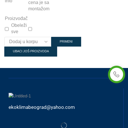
info
cena je sa
montažom
Proizvođač
Obeleži
sve
PRIMENI
UBACI JOŠ PROIZVODA
ekoklimabeograd@yahoo.com