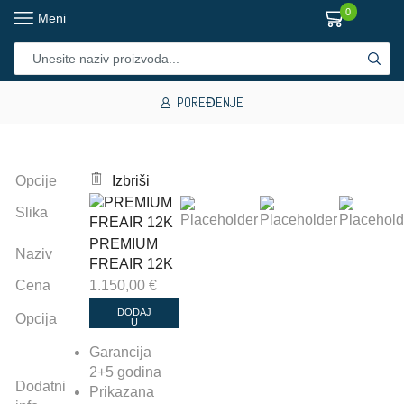
0
Meni
POREĐENJE
Opcije
Izbriši
Slika
PREMIUM
Naziv
FREAIR 12K
Cena
1.150,00
€
DODAJ
Opcija
U
KORPU
Garancija
2+5 godina
Dodatni
Prikazana